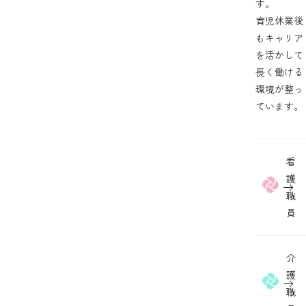
す。
育児休業後
もキャリア
を活かして
⻑く働ける
環境が整っ
ています。
看
護
職
員
介
護
職